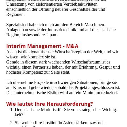
Umsetzung von zielorientierten Vertriebsaktivitäten
einschließlich der Öffnung neuerer Geschäftsfelder und
Regionen.
Spezialisiert habe ich mich auf den Bereich Maschinen-
Anlagenbau sowie der Industrietechnik und auf die asiatische
Region, insbesondere Japan.
Interim Management - M&A
Asien ist die dynami­schste Wirtschafts­region der Welt, und wir
wissen, wie komplex sie ist.
Gerade in diesem stark wach­sen­den Wirt­­schafts­raum ist es
wichtig, einen Partner zu haben, der mit Erfah­rung, Gespür und
höchster Kompe­tenz zur Seite steht.
Ich über­­nehme Projekte in schwie­rigen Situa­tionen, bringe sie
auf Kurs und gehe wieder, sobald das Projekt abge­schlossen ist.
Das unternehmerische Risiko wird auf ein Minimum reduziert.
Wie lautet Ihre Heraus­forderung?
Der asiatische Markt ist für Sie von strate­gischer Wichtig­
keit?
Sie wollen Ihre Position in Asien stärken bzw. neu